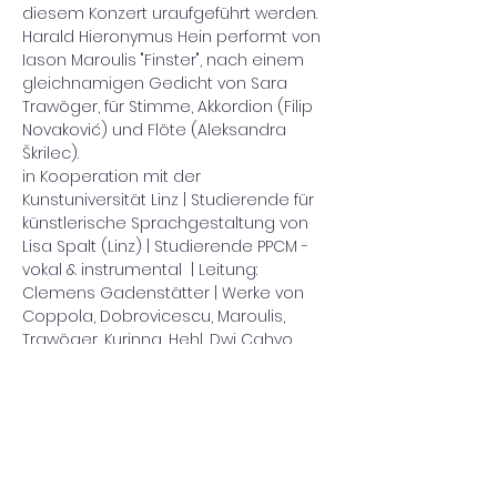
diesem Konzert uraufgeführt werden.
Harald Hieronymus Hein performt von 
Iason Maroulis "Finster", nach einem 
gleichnamigen Gedicht von Sara 
Trawöger, für Stimme, Akkordion (Filip 
Novaković) und Flöte (Aleksandra 
Škrilec).
in Kooperation mit der 
Kunstuniversität Linz | Studierende für 
künstlerische Sprachgestaltung von 
Lisa Spalt (Linz) | Studierende PPCM - 
vokal & instrumental  | Leitung: 
Clemens Gadenstätter | Werke von 
Coppola, Dobrovicescu, Maroulis, 
Trawöger, Kurinna, Hehl, Dwi Cahyo, 
Codrea, Tuchel, Iivari, Senoner, Iivari, 
Kim, Schmayger, Savagnone