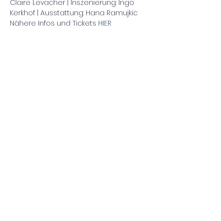
Claire Levacher | Inszenierung: Ingo 
Kerkhof | Ausstattung: Hana Ramujkic
Nähere Infos und Tickets 
HIER
Diese Veranstaltung teilen
Impressum/Datenschutz
©2022 Harald Hieronymus Hein