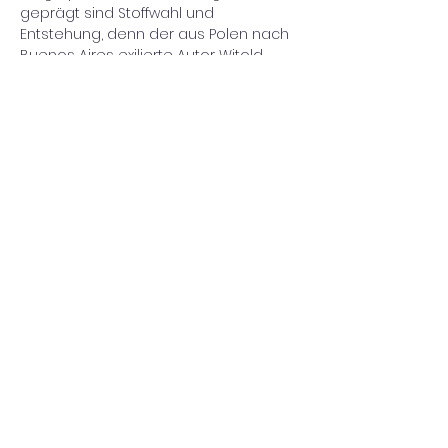
geprägt sind Stoffwahl und 
Entstehung, denn der aus Polen nach 
Buenos Aires exilierte Autor Witold 
Gombrowicz – ein Freund von 
Strasnoys Vater – rückt in seinem 
Fragment gebliebenen Text sich 
selbst ins Zentrum,…
Mehr anzeigen
Diese Veranstaltung teilen
Impressum/Datenschutz
©2022 Harald Hieronymus Hein