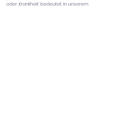
oder ‚Krankheit‘ bedeutet. In unserem 
Sprachgebrauch wird es auch für 
eine schwierig zu kontrollierende 
Leidenschaft verwendet.“ Allerdings 
betont Horner auch: „Jegliche…
Mehr anzeigen
Diese Veranstaltung teilen
Impressum/Datenschutz
©2022 Harald Hieronymus Hein