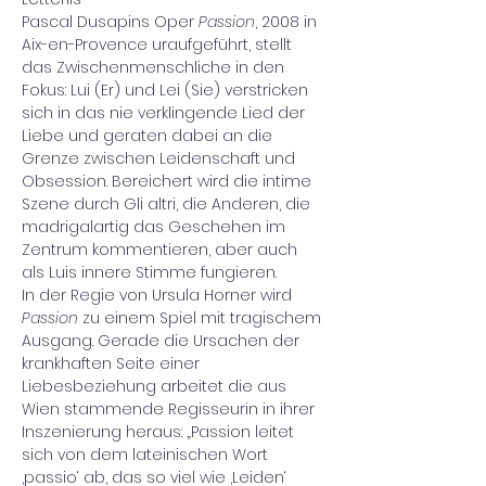
Pascal Dusapins Oper 
Passion
, 2008 in 
Aix-en-Provence uraufgeführt, stellt 
das Zwischenmenschliche in den 
Fokus: Lui (Er) und Lei (Sie) verstricken 
sich in das nie verklingende Lied der 
Liebe und geraten dabei an die 
Grenze zwischen Leidenschaft und 
Obsession. Bereichert wird die intime 
Szene durch Gli altri, die Anderen, die 
madrigalartig das Geschehen im 
Zentrum kommentieren, aber auch 
als Luis innere Stimme fungieren.
In der Regie von Ursula Horner wird 
Passion
 zu einem Spiel mit tragischem 
Ausgang. Gerade die Ursachen der 
krankhaften Seite einer 
Liebesbeziehung arbeitet die aus 
Wien stammende Regisseurin in ihrer 
Inszenierung heraus: „Passion leitet 
sich von dem lateinischen Wort 
‚passio‘ ab, das so viel wie ‚Leiden‘ 